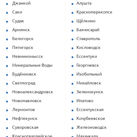
Джанкой
Алушта
Саки
Красноперекопск
Судак
Щёлкино
Армянск
Бахчисарай
Белогорск
Ставрополь
Пятигорск
Кисловодск
Невинномысск
Ессентуки
Минеральные Воды
Георгиевск
Будённовск
Изобильный
Светлоград
Михайловск
Новоалександровск
Зеленокумск
Новопавловск
Ипатово
Лермонтов
Ессентукская
Нефтекумск
Кочубеевское
Суворовская
Железноводск
Красногвардейское
Махачкала