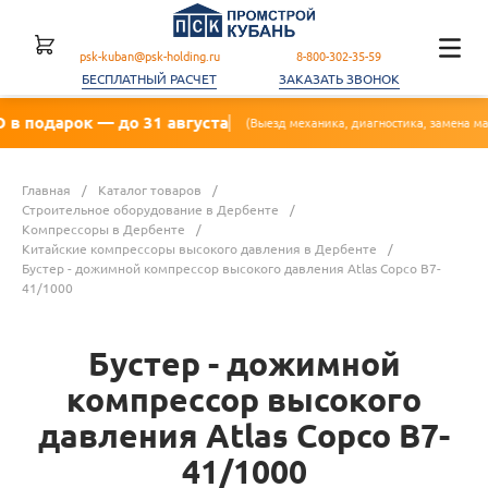
psk-kuban@psk-holding.ru
8-800-302-35-59
БЕСПЛАТНЫЙ РАСЧЕТ
ЗАКАЗАТЬ ЗВОНОК
— до 31 августа
🔥
(Выезд механика, диагностика, замена масла, фильтра)
Главная
/
Каталог товаров
/
Строительное оборудование в Дербенте
/
Компрессоры в Дербенте
/
Китайские компрессоры высокого давления в Дербенте
/
Бустер - дожимной компрессор высокого давления Atlas Copco B7-
41/1000
Бустер - дожимной
компрессор высокого
давления Atlas Copco B7-
41/1000