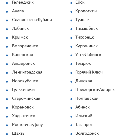
стеновая) показала себя отлично даже
Геленджик
Ейск
при повышенных нагрузках. Спасибо за
Анапа
Кропоткин
профессионализм!
Славянск-на-Кубани
Туапсе
Лабинск
Тимашёвск
Крымск
Тихорецк
Белореченск
Курганинск
Каневская
Усть-Лабинск
Апшеронск
Темрюк
Ленинградская
Горячий Ключ
Новокубанск
Динская
Гулькевичи
Приморско-Ахтарск
Староминская
Полтавская
Кореновск
Абинск
Хадыженск
Ильский
Ростов-на-Дону
Таганрог
Шахты
Волгодонск