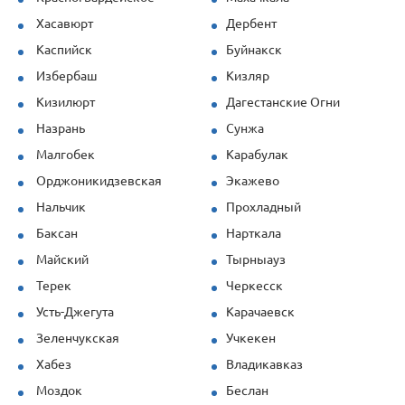
Хасавюрт
Дербент
Каспийск
Буйнакск
Избербаш
Кизляр
Кизилюрт
Дагестанские Огни
Назрань
Сунжа
Малгобек
Карабулак
Орджоникидзевская
Экажево
Нальчик
Прохладный
Баксан
Нарткала
Майский
Тырныауз
Терек
Черкесск
Усть-Джегута
Карачаевск
Зеленчукская
Учкекен
Хабез
Владикавказ
Моздок
Беслан