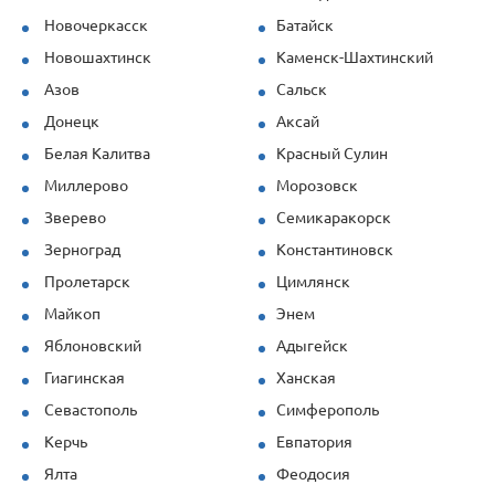
Новочеркасск
Батайск
Новошахтинск
Каменск-Шахтинский
Азов
Сальск
Донецк
Аксай
Белая Калитва
Красный Сулин
Миллерово
Морозовск
Зверево
Семикаракорск
Зерноград
Константиновск
Пролетарск
Цимлянск
Майкоп
Энем
Яблоновский
Адыгейск
Гиагинская
Ханская
Севастополь
Симферополь
Керчь
Евпатория
Ялта
Феодосия