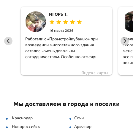
ИГОРЬ Т.
16 марта 2026
Работали с «Промстройкубанью» при
Брал
возведении многоэтажного здания —
скор
остались очень довольны
мене
сотрудничеством. Особенно отмечу:
все 
пози
оперативную обработку заявки;
чем 
Яндекс карты
доста
чёткую логистику и соблюдение сроков
обору
доставки;
удоб
грамотную техническую поддержку —
Мы доставляем в города и поселки
специалисты быстро рассчитывали
нагрузки и предлагали решения под
наши задачи.
Краснодар
Сочи
Новороссийск
Армавир
Продукция (опалубка перекрытий и