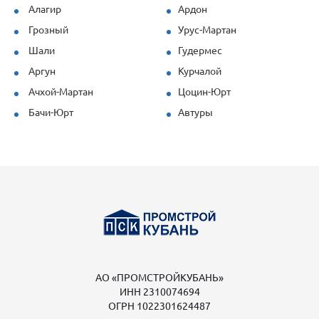
Алагир
Ардон
Грозный
Урус-Мартан
Шали
Гудермес
Аргун
Курчалой
Ачхой-Мартан
Цоцин-Юрт
Бачи-Юрт
Автуры
АО «ПРОМСТРОЙКУБАНЬ»
ИНН 2310074694
ОГРН 1022301624487