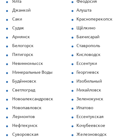
Ялта
Феодосия
Джанкой
Алушта
Саки
Красноперекопск
Судак
Щёлкино
Армянск
Бахчисарай
Белогорск
Ставрополь
Пятигорск
Кисловодск
Невинномысск
Ессентуки
Минеральные Воды
Георгиевск
Будённовск
Изобильный
Светлоград
Михайловск
Новоалександровск
Зеленокумск
Новопавловск
Ипатово
Лермонтов
Ессентукская
Нефтекумск
Кочубеевское
Суворовская
Железноводск