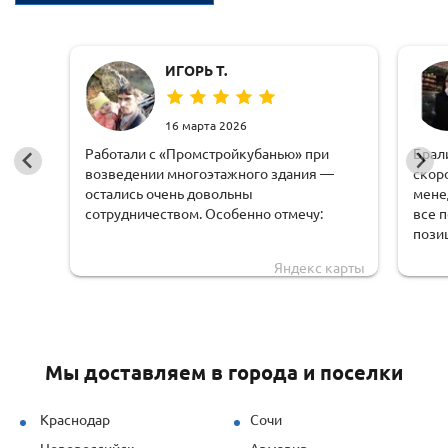
ИГОРЬ Т.
16 марта 2026
Работали с «Промстройкубанью» при
Брал
возведении многоэтажного здания —
скор
остались очень довольны
мене
сотрудничеством. Особенно отмечу:
все 
пози
оперативную обработку заявки;
чем 
Яндекс карты
доста
чёткую логистику и соблюдение сроков
обору
доставки;
удоб
грамотную техническую поддержку —
Мы доставляем в города и поселки
специалисты быстро рассчитывали
нагрузки и предлагали решения под
наши задачи.
Краснодар
Сочи