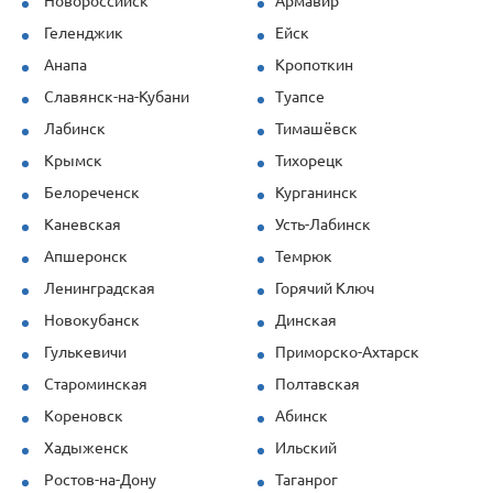
Новороссийск
Армавир
Продукция (опалубка перекрытий и
стеновая) показала себя отлично даже
Геленджик
Ейск
при повышенных нагрузках. Спасибо за
Анапа
Кропоткин
профессионализм!
Славянск-на-Кубани
Туапсе
Лабинск
Тимашёвск
Крымск
Тихорецк
Белореченск
Курганинск
Каневская
Усть-Лабинск
Апшеронск
Темрюк
Ленинградская
Горячий Ключ
Новокубанск
Динская
Гулькевичи
Приморско-Ахтарск
Староминская
Полтавская
Кореновск
Абинск
Хадыженск
Ильский
Ростов-на-Дону
Таганрог