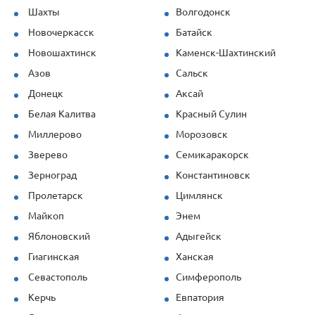
Шахты
Волгодонск
Новочеркасск
Батайск
Новошахтинск
Каменск-Шахтинский
Азов
Сальск
Донецк
Аксай
Белая Калитва
Красный Сулин
Миллерово
Морозовск
Зверево
Семикаракорск
Зерноград
Константиновск
Пролетарск
Цимлянск
Майкоп
Энем
Яблоновский
Адыгейск
Гиагинская
Ханская
Севастополь
Симферополь
Керчь
Евпатория