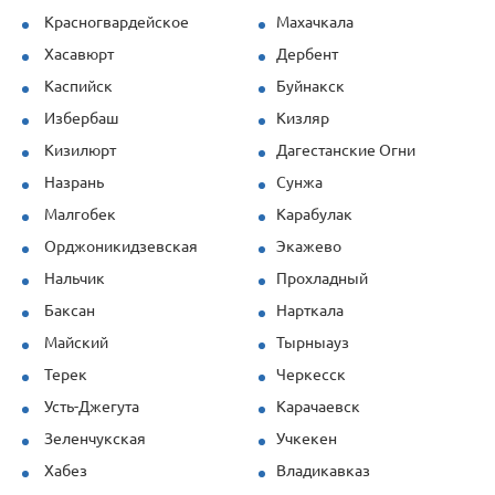
Красногвардейское
Махачкала
Хасавюрт
Дербент
Каспийск
Буйнакск
Избербаш
Кизляр
Кизилюрт
Дагестанские Огни
Назрань
Сунжа
Малгобек
Карабулак
Орджоникидзевская
Экажево
Нальчик
Прохладный
Баксан
Нарткала
Майский
Тырныауз
Терек
Черкесск
Усть-Джегута
Карачаевск
Зеленчукская
Учкекен
Хабез
Владикавказ