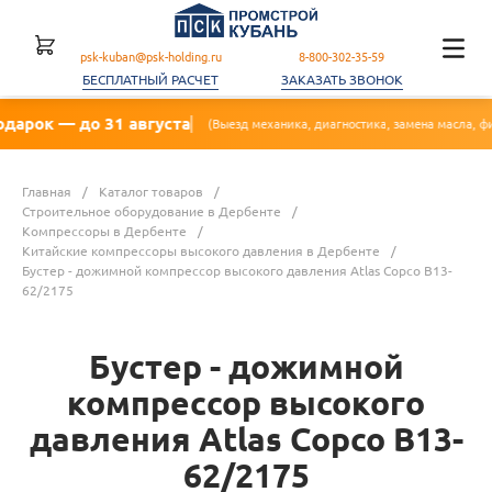
psk-kuban@psk-holding.ru
8-800-302-35-59
БЕСПЛАТНЫЙ РАСЧЕТ
ЗАКАЗАТЬ ЗВОНОК
 31 августа
🔥 Акц
(Выезд механика, диагностика, замена масла, фильтра)
Главная
/
Каталог товаров
/
Строительное оборудование в Дербенте
/
Компрессоры в Дербенте
/
Китайские компрессоры высокого давления в Дербенте
/
Бустер - дожимной компрессор высокого давления Atlas Copco B13-
62/2175
Бустер - дожимной
компрессор высокого
давления Atlas Copco B13-
62/2175