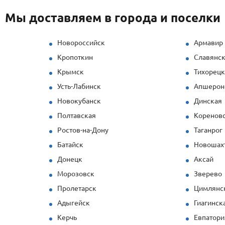
Мы доставляем в города и поселки
Новороссийск
Армавир
Кропоткин
Славянск
Крымск
Тихорец
Усть-Лабинск
Апшерон
Новокубанск
Динская
Полтавская
Коренов
Ростов-на-Дону
Таганрог
Батайск
Новошах
Донецк
Аксай
Морозовск
Зверево
Пролетарск
Цимлянс
Адыгейск
Гиагинск
Керчь
Евпатори