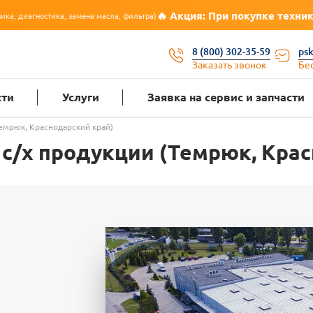
🔥 Акция: При покупке техники первое Т
ка, замена масла, фильтра)
8 (800) 302-35-59
ps
Заказать звонок
Бе
сти
Услуги
Заявка на сервис и запчасти
емрюк, Краснодарский край)
 с/х продукции (Темрюк, Кра