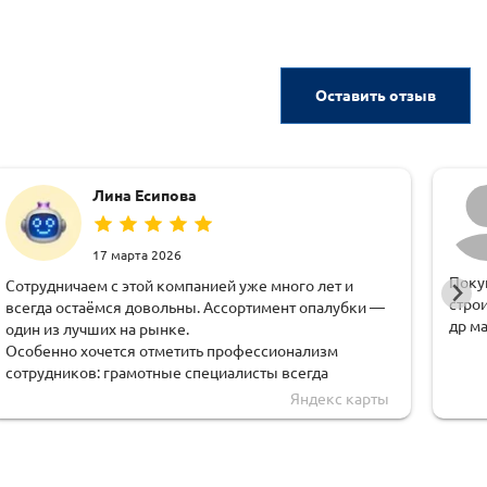
Оставить отзыв
Лина Есипова
17 марта 2026
Поку
Сотрудничаем с этой компанией уже много лет и
стро
всегда остаёмся довольны. Ассортимент опалубки —
др м
один из лучших на рынке.
Особенно хочется отметить профессионализм
сотрудников: грамотные специалисты всегда
помогут с расчётами, подскажут оптимальные
Яндекс карты
решения и поддержат на всех этапах.
Отдельная благодарность менеджеру Екатерине,
всегда очень вежлива и оперативна.
Все материалы качественные, поставки всегда