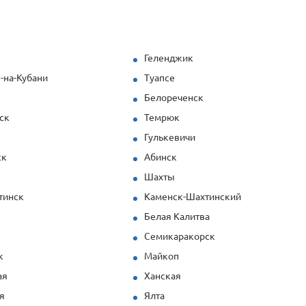
осуществляются точно в срок. Работать с этой
компанией — одно удовольствие:
квалифицированные, коммуникабельные
специалисты, широкий ассортимент и
Геленджик
индивидуальный подход к каждому клиенту.
-на-Кубани
Туапсе
Рекомендую всем, кто ценит надёжность, качество и
профессионализм!
к
Белореченск
ск
Темрюк
Гулькевичи
ск
Абинск
Шахты
тинск
Каменск-Шахтинский
Белая Калитва
Семикаракорск
к
Майкоп
ая
Ханская
я
Ялта