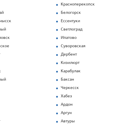
Красноперекопск
ай
Белогорск
мысск
Ессентуки
ный
Светлоград
ловск
Ипатово
вское
Суворовская
т
Дербент
Кизилюрт
к
Карабулак
ный
Баксан
Черкесск
Хабез
Ардон
с
Аргун
т
Автуры