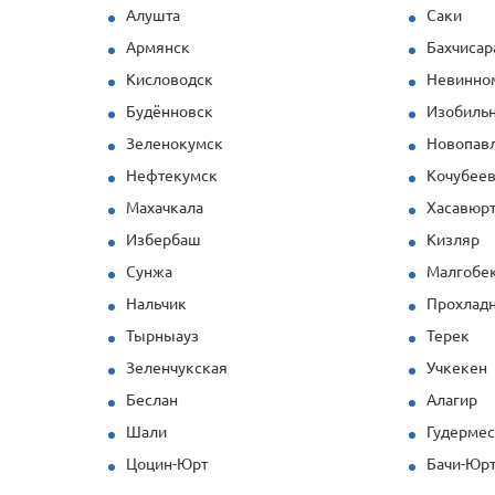
Алушта
Саки
Армянск
Бахчисар
Кисловодск
Невинно
Будённовск
Изобиль
Зеленокумск
Новопав
Нефтекумск
Кочубее
Махачкала
Хасавюр
Избербаш
Кизляр
Сунжа
Малгобе
Нальчик
Прохлад
Тырныауз
Терек
Зеленчукская
Учкекен
Беслан
Алагир
Шали
Гудерме
Цоцин-Юрт
Бачи-Юр