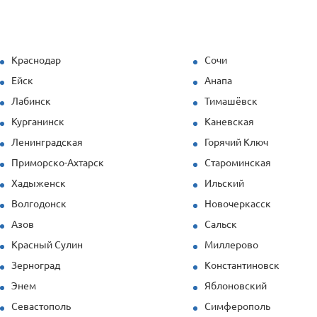
решения под наши задачи.
Продукция (опалубка перекрытий и стеновая)
показала себя отлично даже при повышенных
Краснодар
Сочи
нагрузках. Спасибо за профессионализм!
Ейск
Анапа
Лабинск
Тимашёвск
Курганинск
Каневская
Ленинградская
Горячий Ключ
Приморско-Ахтарск
Староминская
Хадыженск
Ильский
Волгодонск
Новочеркасск
Азов
Сальск
Красный Сулин
Миллерово
Зерноград
Константиновск
Энем
Яблоновский
Севастополь
Симферополь