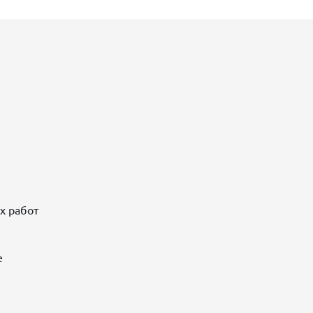
х работ
е