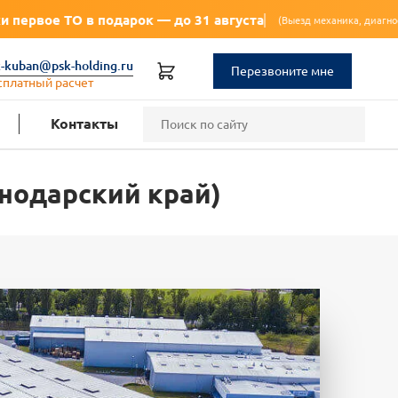
О в подарок — до 31 августа
(Выезд механика, диагностика, замена м
k-kuban@psk-holding.ru
Перезвоните мне
сплатный расчет
Контакты
снодарский край)