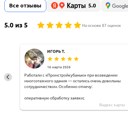
Все отзывы
5.0
5.0 из 5
На основе 87 оценок
ИГОРЬ Т.
16 марта 2026
Работали с «Промстройкубанью» при возведении
многоэтажного здания — остались очень довольны
сотрудничеством. Особенно отмечу:
оперативную обработку заявки;
Яндекс карты
чёткую логистику и соблюдение сроков доставки;
грамотную техническую поддержку — специалисты
быстро рассчитывали нагрузки и предлагали