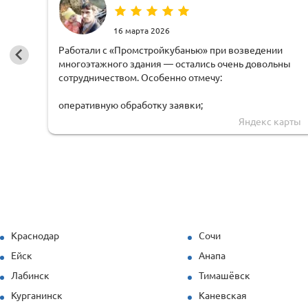
16 марта 2026
Работали с «Промстройкубанью» при возведении
многоэтажного здания — остались очень довольны
сотрудничеством. Особенно отмечу:
оперативную обработку заявки;
Яндекс карты
чёткую логистику и соблюдение сроков доставки;
грамотную техническую поддержку — специалисты
быстро рассчитывали нагрузки и предлагали
решения под наши задачи.
Продукция (опалубка перекрытий и стеновая)
показала себя отлично даже при повышенных
Краснодар
Сочи
нагрузках. Спасибо за профессионализм!
Ейск
Анапа
Лабинск
Тимашёвск
Курганинск
Каневская