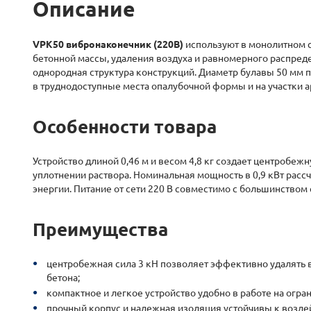
Описание
VPK50 вибронаконечник (220В)
используют в монолитном с
бетонной массы, удаления воздуха и равномерного распреде
однородная структура конструкций. Диаметр булавы 50 мм 
в труднодоступные места опалубочной формы и на участки 
Особенности товара
Устройство длиной 0,46 м и весом 4,8 кг создает центробежн
уплотнении раствора. Номинальная мощность в 0,9 кВт рас
энергии. Питание от сети 220 В совместимо с большинством
Преимущества
центробежная сила 3 кН позволяет эффективно удалять
бетона;
компактное и легкое устройство удобно в работе на огра
прочный корпус и надежная изоляция устойчивы к возде