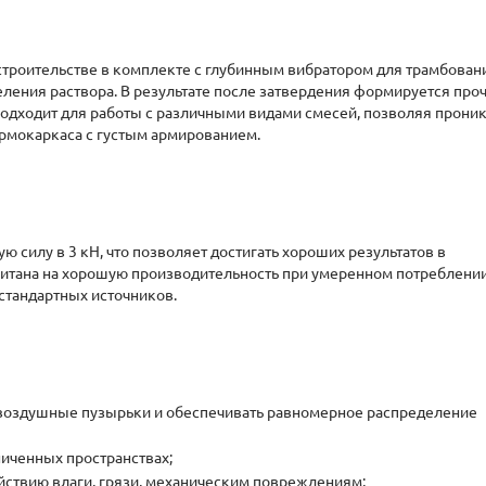
троительстве в комплекте с глубинным вибратором для трамбован
ления раствора. В результате после затвердения формируется проч
подходит для работы с различными видами смесей, позволяя проник
армокаркаса с густым армированием.
ую силу в 3 кН, что позволяет достигать хороших результатов в
считана на хорошую производительность при умеренном потреблени
 стандартных источников.
 воздушные пузырьки и обеспечивать равномерное распределение
ниченных пространствах;
йствию влаги, грязи, механическим повреждениям;