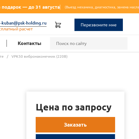
31 августа
🔥 Акци
(Выезд механика, диагностика, замена масла, фильтра)
k-kuban@psk-holding.ru
Перезвоните мне
сплатный расчет
Контакты
те
/
VPK50 вибронаконечник (220В)
Цена по запросу
Заказать