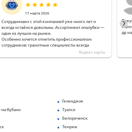
17 марта 2026
Поку
Сотрудничаем с этой компанией уже много лет и
стро
всегда остаёмся довольны. Ассортимент опалубки —
др м
один из лучших на рынке.
Особенно хочется отметить профессионализм
сотрудников: грамотные специалисты всегда
помогут с расчётами, подскажут оптимальные
Яндекс карты
решения и поддержат на всех этапах.
Отдельная благодарность менеджеру Екатерине,
всегда очень вежлива и оперативна.
Все материалы качественные, поставки всегда
осуществляются точно в срок. Работать с этой
компанией — одно удовольствие:
квалифицированные, коммуникабельные
специалисты, широкий ассортимент и
Геленджик
индивидуальный подход к каждому клиенту.
-на-Кубани
Туапсе
Рекомендую всем, кто ценит надёжность, качество и
профессионализм!
к
Белореченск
ск
Темрюк