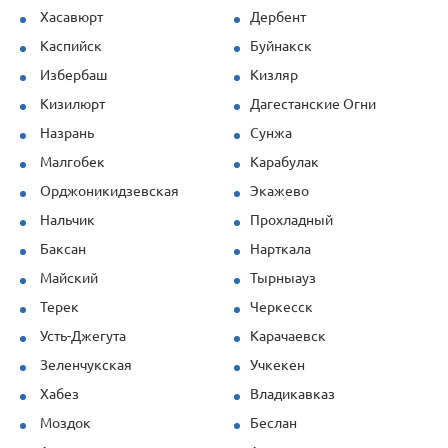
Хасавюрт
Дербент
Каспийск
Буйнакск
Избербаш
Кизляр
Кизилюрт
Дагестанские Огни
Назрань
Сунжа
Малгобек
Карабулак
Орджоникидзевская
Экажево
Нальчик
Прохладный
Баксан
Нарткала
Майский
Тырныауз
Терек
Черкесск
Усть-Джегута
Карачаевск
Зеленчукская
Учкекен
Хабез
Владикавказ
Моздок
Беслан