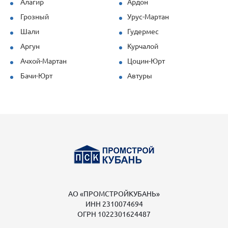
Алагир
Ардон
Грозный
Урус-Мартан
Шали
Гудермес
Аргун
Курчалой
Ачхой-Мартан
Цоцин-Юрт
Бачи-Юрт
Автуры
АО «ПРОМСТРОЙКУБАНЬ»
ИНН 2310074694
ОГРН 1022301624487