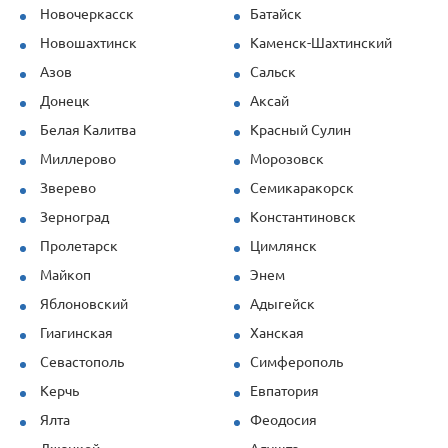
Новочеркасск
Батайск
Новошахтинск
Каменск-Шахтинский
Азов
Сальск
Донецк
Аксай
Белая Калитва
Красный Сулин
Миллерово
Морозовск
Зверево
Семикаракорск
Зерноград
Константиновск
Пролетарск
Цимлянск
Майкоп
Энем
Яблоновский
Адыгейск
Гиагинская
Ханская
Севастополь
Симферополь
Керчь
Евпатория
Ялта
Феодосия