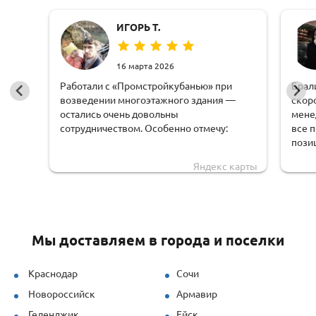
ИГОРЬ Т.
16 марта 2026
Работали с «Промстройкубанью» при
Брал
возведении многоэтажного здания —
скор
остались очень довольны
мене
сотрудничеством. Особенно отмечу:
все 
пози
оперативную обработку заявки;
чем 
Яндекс карты
доста
чёткую логистику и соблюдение сроков
обору
доставки;
удоб
грамотную техническую поддержку —
Мы доставляем в города и поселки
специалисты быстро рассчитывали
нагрузки и предлагали решения под
наши задачи.
Краснодар
Сочи
Новороссийск
Армавир
Продукция (опалубка перекрытий и
стеновая) показала себя отлично даже
Геленджик
Ейск