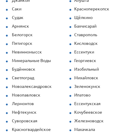
Джанкой
Алушта
Саки
Красноперекопск
Судак
Щёлкино
Армянск
Бахчисарай
Белогорск
Ставрополь
Пятигорск
Кисловодск
Невинномысск
Ессентуки
Минеральные Воды
Георгиевск
Будённовск
Изобильный
Светлоград
Михайловск
Новоалександровск
Зеленокумск
Новопавловск
Ипатово
Лермонтов
Ессентукская
Нефтекумск
Кочубеевское
Суворовская
Железноводск
Красногвардейское
Махачкала