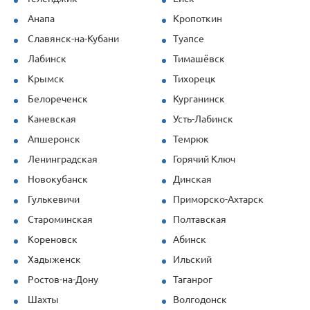
при повышенных нагрузках. Спасибо за
Анапа
Кропоткин
профессионализм!
Славянск-на-Кубани
Туапсе
Лабинск
Тимашёвск
Крымск
Тихорецк
Белореченск
Курганинск
Каневская
Усть-Лабинск
Апшеронск
Темрюк
Ленинградская
Горячий Ключ
Новокубанск
Динская
Гулькевичи
Приморско-Ахтарск
Староминская
Полтавская
Кореновск
Абинск
Хадыженск
Ильский
Ростов-на-Дону
Таганрог
Шахты
Волгодонск