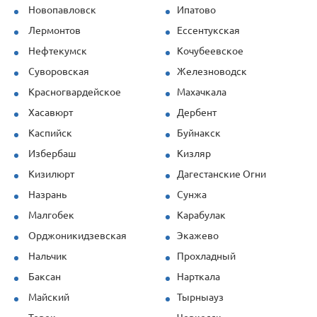
Новопавловск
Ипатово
Лермонтов
Ессентукская
Нефтекумск
Кочубеевское
Суворовская
Железноводск
Красногвардейское
Махачкала
Хасавюрт
Дербент
Каспийск
Буйнакск
Избербаш
Кизляр
Кизилюрт
Дагестанские Огни
Назрань
Сунжа
Малгобек
Карабулак
Орджоникидзевская
Экажево
Нальчик
Прохладный
Баксан
Нарткала
Майский
Тырныауз