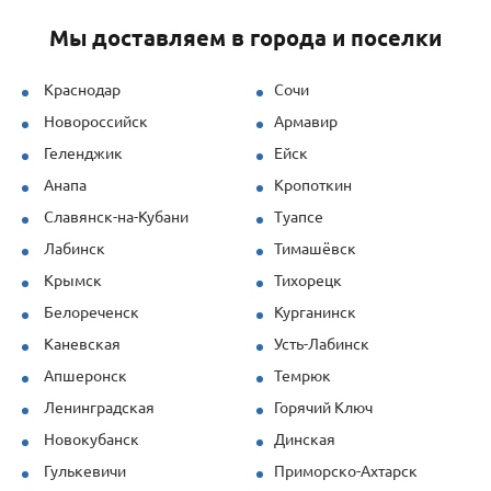
грамотную техническую поддержку —
Мы доставляем в города и поселки
специалисты быстро рассчитывали
нагрузки и предлагали решения под
наши задачи.
Краснодар
Сочи
Новороссийск
Армавир
Продукция (опалубка перекрытий и
стеновая) показала себя отлично даже
Геленджик
Ейск
при повышенных нагрузках. Спасибо за
Анапа
Кропоткин
профессионализм!
Славянск-на-Кубани
Туапсе
Лабинск
Тимашёвск
Крымск
Тихорецк
Белореченск
Курганинск
Каневская
Усть-Лабинск
Апшеронск
Темрюк
Ленинградская
Горячий Ключ
Новокубанск
Динская
Гулькевичи
Приморско-Ахтарск