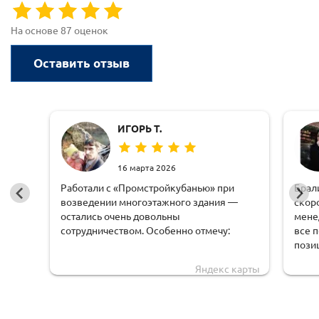
На основе 87 оценок
Оставить отзыв
ИГОРЬ Т.
16 марта 2026
Работали с «Промстройкубанью» при
Брал
возведении многоэтажного здания —
скор
остались очень довольны
мене
сотрудничеством. Особенно отмечу:
все 
пози
оперативную обработку заявки;
чем 
Яндекс карты
доста
чёткую логистику и соблюдение сроков
обору
доставки;
удоб