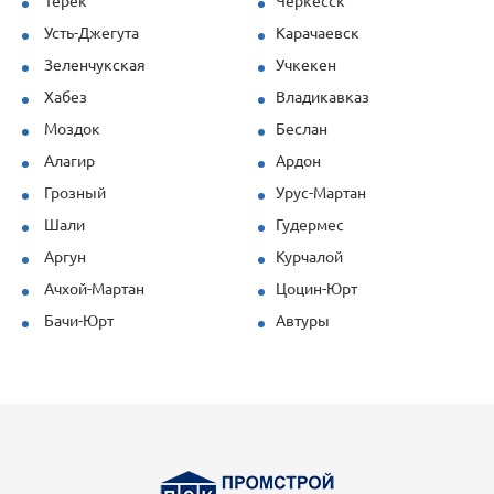
Терек
Черкесск
Усть-Джегута
Карачаевск
Зеленчукская
Учкекен
Хабез
Владикавказ
Моздок
Беслан
Алагир
Ардон
Грозный
Урус-Мартан
Шали
Гудермес
Аргун
Курчалой
Ачхой-Мартан
Цоцин-Юрт
Бачи-Юрт
Автуры