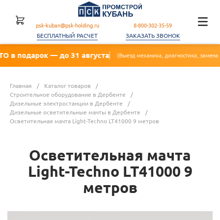
psk-kuban@psk-holding.ru
8-800-302-35-59
БЕСПЛАТНЫЙ РАСЧЕТ
ЗАКАЗАТЬ ЗВОНОК
рок — до 31 августа
(Выезд механика, диагностика, замена масла, фильт
Главная
/
Каталог товаров
/
Строительное оборудование в Дербенте
/
Дизельные электростанции в Дербенте
/
Дизельные осветительные мачты в Дербенте
/
Осветительная мачта Light-Techno LT41000 9 метров
Осветительная мачта
Light-Techno LT41000 9
метров