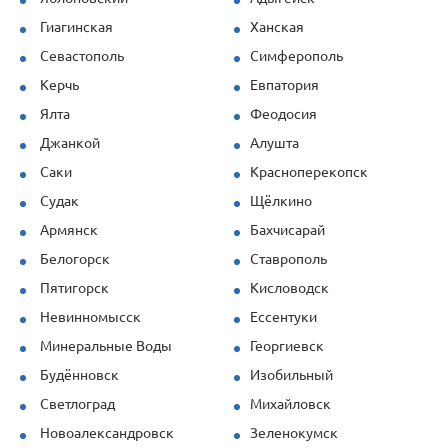
Гиагинская
Ханская
Севастополь
Симферополь
Керчь
Евпатория
Ялта
Феодосия
Джанкой
Алушта
Саки
Красноперекопск
Судак
Щёлкино
Армянск
Бахчисарай
Белогорск
Ставрополь
Пятигорск
Кисловодск
Невинномысск
Ессентуки
Минеральные Воды
Георгиевск
Будённовск
Изобильный
Светлоград
Михайловск
Новоалександровск
Зеленокумск