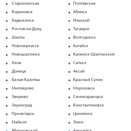
Староминская
Полтавская
Кореновск
Абинск
Хадыженск
Ильский
Ростов-на-Дону
Таганрог
Шахты
Волгодонск
Новочеркасск
Батайск
Новошахтинск
Каменск-Шахтинский
Азов
Сальск
Донецк
Аксай
Белая Калитва
Красный Сулин
Миллерово
Морозовск
Зверево
Семикаракорск
Зерноград
Константиновск
Пролетарск
Цимлянск
Майкоп
Энем
Яблоновский
Адыгейск