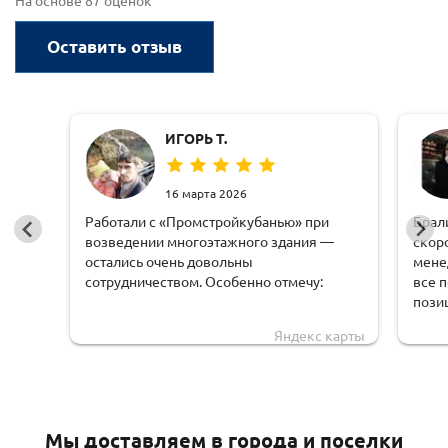
На основе 87 оценок
Оставить отзыв
ИГОРЬ Т.
16 марта 2026
Работали с «Промстройкубанью» при
Брал
возведении многоэтажного здания —
скор
остались очень довольны
мене
сотрудничеством. Особенно отмечу:
все 
пози
оперативную обработку заявки;
чем 
Яндекс карты
доста
чёткую логистику и соблюдение сроков
обору
доставки;
удоб
грамотную техническую поддержку —
Мы доставляем в города и поселки
специалисты быстро рассчитывали