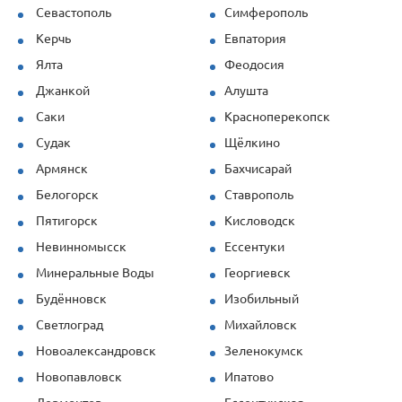
Севастополь
Симферополь
Керчь
Евпатория
Ялта
Феодосия
Джанкой
Алушта
Саки
Красноперекопск
Судак
Щёлкино
Армянск
Бахчисарай
Белогорск
Ставрополь
Пятигорск
Кисловодск
Невинномысск
Ессентуки
Минеральные Воды
Георгиевск
Будённовск
Изобильный
Светлоград
Михайловск
Новоалександровск
Зеленокумск
Новопавловск
Ипатово