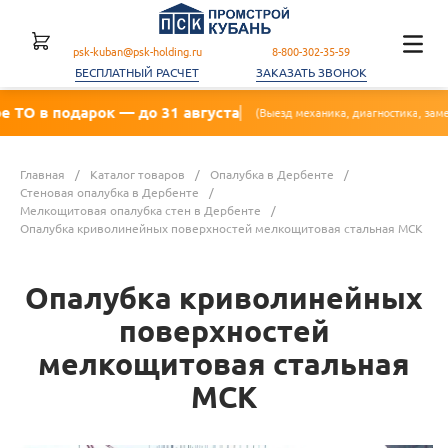
psk-kuban@psk-holding.ru
8-800-302-35-59
БЕСПЛАТНЫЙ РАСЧЕТ
ЗАКАЗАТЬ ЗВОНОК
рок — до 31 августа
(Выезд механика, диагностика, замена масла, фильтр
Главная
/
Каталог товаров
/
Опалубка в Дербенте
/
Стеновая опалубка в Дербенте
/
Мелкощитовая опалубка стен в Дербенте
/
Опалубка криволинейных поверхностей мелкощитовая стальная МСК
Опалубка криволинейных
поверхностей
мелкощитовая стальная
МСК