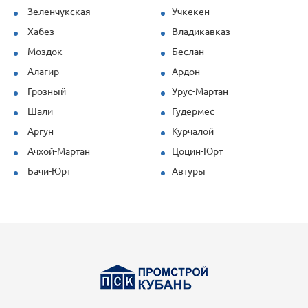
Зеленчукская
Учкекен
Хабез
Владикавказ
Моздок
Беслан
Алагир
Ардон
Грозный
Урус-Мартан
Шали
Гудермес
Аргун
Курчалой
Ачхой-Мартан
Цоцин-Юрт
Бачи-Юрт
Автуры