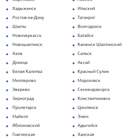
Хадыженск
Ильский
Ростов-на-Дону
Таганрог
Шахты
Волгодонск
Новочеркасск
Батайск
Новошахтинск
Каменск-Шахтинский
Азов
Сальск
Донецк
Аксай
Белая Калитва
Красный Сулин
Миллерово
Морозовск
Зверево
Семикаракорск
Зерноград
Константиновск
Пролетарск
Цимлянск
Майкоп
Энем
Яблоновский
Адыгейск
Гиагинская
Ханская