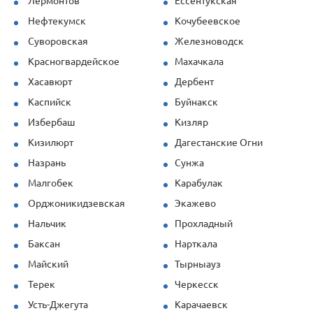
Лермонтов
Ессентукская
Нефтекумск
Кочубеевское
Суворовская
Железноводск
Красногвардейское
Махачкала
Хасавюрт
Дербент
Каспийск
Буйнакск
Избербаш
Кизляр
Кизилюрт
Дагестанские Огни
Назрань
Сунжа
Малгобек
Карабулак
Орджоникидзевская
Экажево
Нальчик
Прохладный
Баксан
Нарткала
Майский
Тырныауз
Терек
Черкесск
Усть-Джегута
Карачаевск