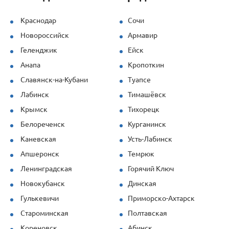
нагрузки и предлагали решения под
наши задачи.
Краснодар
Сочи
Новороссийск
Армавир
Продукция (опалубка перекрытий и
стеновая) показала себя отлично даже
Геленджик
Ейск
при повышенных нагрузках. Спасибо за
Анапа
Кропоткин
профессионализм!
Славянск-на-Кубани
Туапсе
Лабинск
Тимашёвск
Крымск
Тихорецк
Белореченск
Курганинск
Каневская
Усть-Лабинск
Апшеронск
Темрюк
Ленинградская
Горячий Ключ
Новокубанск
Динская
Гулькевичи
Приморско-Ахтарск
Староминская
Полтавская
Кореновск
Абинск